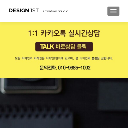
DESIGN
1ST
Creative Studio
내비게